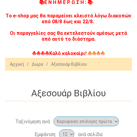
📚Ε Ν Η Μ Ε Ρ Ω Σ Η : 📚
Tο e-shop μας θα παραμείνει κλειστό λόγω διακοπών
από 08/8 έως και 22/8.
Οι παραγγελίες σας θα εκτελεστούν αμέσως μετά
από αυτό το διάστημα.
⛵⛵⛵⛵Καλό καλοκαίρι!
⛵⛵⛵⛵
Αρχική
/
Δώρα
/
Αξεσουάρ Βιβλίου
Αξεσουάρ Βιβλίου
Ταξινόμηση ανά
Εμφάνιση
ανά σελίδα