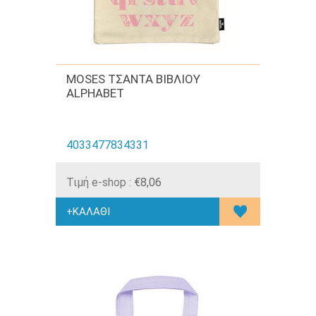
MOSES ΤΣΑΝΤΑ ΒΙΒΛΙΟΥ
ALPHABET
4033477834331
Τιμή e-shop :
€8,06