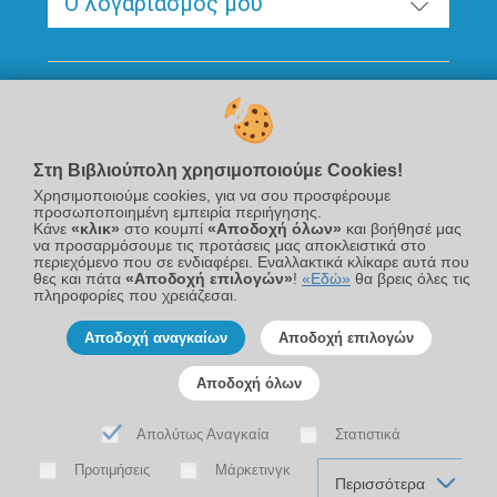
Ο λογαριασμός μου
Ακολουθήστε μας
Στη Βιβλιούπολη χρησιμοποιούμε Cookies!
Χρησιμοποιούμε cookies, για να σου προσφέρουμε
προσωποποιημένη εμπειρία περιήγησης.
Κάνε
«κλικ»
στο κουμπί
«Αποδοχή όλων»
και βοήθησέ μας
να προσαρμόσουμε τις προτάσεις μας αποκλειστικά στο
περιεχόμενο που σε ενδιαφέρει. Εναλλακτικά κλίκαρε αυτά που
Newsletter
θες και πάτα
«Αποδοχή επιλογών»
!
«Εδώ»
θα βρεις όλες τις
πληροφορίες που χρειάζεσαι.
Αποδοχή αναγκαίων
Αποδοχή επιλογών
Αποδοχή όλων
Απολύτως Αναγκαία
Στατιστικά
© 2026 Βιβλιούπολη
Προτιμήσεις
Μάρκετινγκ
Powered by
nopCommerce
Περισσότερα