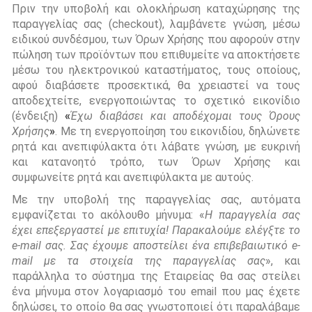
Πριν την υποβολή και ολοκλήρωση καταχώρησης της
παραγγελίας σας (checkout), λαμβάνετε γνώση, μέσω
ειδικού συνδέσμου, των Όρων Χρήσης που αφορούν στην
πώληση των προϊόντων που επιθυμείτε να αποκτήσετε
μέσω του ηλεκτρονικού καταστήματος, τους οποίους,
αφού διαβάσετε προσεκτικά, θα χρειαστεί να τους
αποδεχτείτε, ενεργοποιώντας το σχετικό εικονίδιο
(ένδειξη)
«
Έχω διαβάσει και αποδέχομαι τους Όρους
Χρήσης
»
. Με τη ενεργοποίηση του εικονιδίου, δηλώνετε
ρητά και ανεπιφύλακτα ότι λάβατε γνώση, με ευκρινή
και κατανοητό τρόπο, των Όρων Χρήσης και
συμφωνείτε ρητά και ανεπιφύλακτα με αυτούς.
Με την υποβολή της παραγγελίας σας, αυτόματα
εμφανίζεται το ακόλουθο μήνυμα: «
Η παραγγελία σας
έχει επεξεργαστεί με επιτυχία! Παρακαλούμε ελέγξτε το
e
-
mail
σας. Σας έχουμε αποστείλει ένα επιβεβαιωτικό
e
-
mail
με τα στοιχεία της παραγγελίας σας
», και
παράλληλα το σύστημα της Εταιρείας θα σας στείλει
ένα μήνυμα στον λογαριασμό του email που μας έχετε
δηλώσει, το οποίο θα σας γνωστοποιεί ότι παραλάβαμε