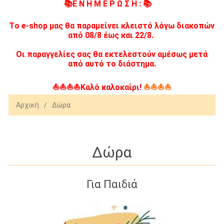
📚Ε Ν Η Μ Ε Ρ Ω Σ Η : 📚
Tο e-shop μας θα παραμείνει κλειστό λόγω διακοπών
από 08/8 έως και 22/8.
Οι παραγγελίες σας θα εκτελεστούν αμέσως μετά
από αυτό το διάστημα.
⛵⛵⛵⛵Καλό καλοκαίρι!
⛵⛵⛵⛵
Αρχική
/
Δώρα
Δώρα
Για Παιδιά