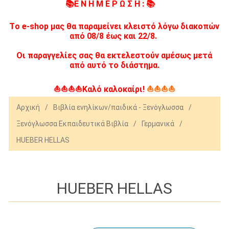
📚Ε Ν Η Μ Ε Ρ Ω Σ Η : 📚
Tο e-shop μας θα παραμείνει κλειστό λόγω διακοπών
από 08/8 έως και 22/8.
Οι παραγγελίες σας θα εκτελεστούν αμέσως μετά
από αυτό το διάστημα.
⛵⛵⛵⛵Καλό καλοκαίρι!
⛵⛵⛵⛵
Αρχική
/
Βιβλία ενηλίκων/παιδικά - Ξενόγλωσσα
/
Ξενόγλωσσα Εκπαιδευτικά Βιβλία
/
Γερμανικά
/
HUEBER HELLAS
HUEBER HELLAS