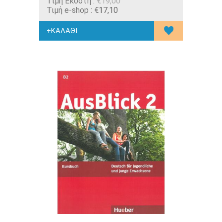
Tιμή Εκδότη :
€19,00
Τιμή e-shop :
€17,10