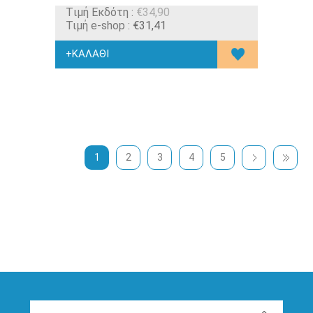
Tιμή Εκδότη :
€34,90
Τιμή e-shop :
€31,41
1
2
3
4
5