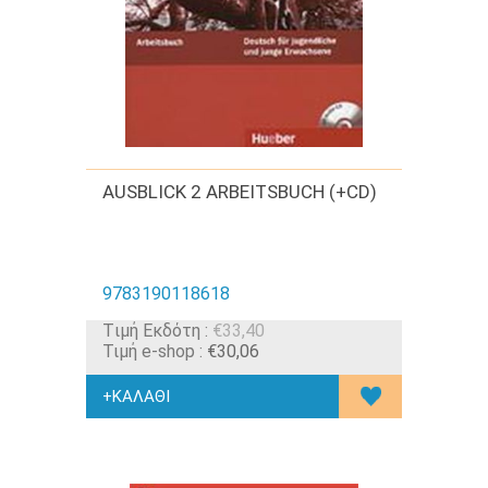
AUSBLICK 2 ARBEITSBUCH (+CD)
9783190118618
Tιμή Εκδότη :
€33,40
Τιμή e-shop :
€30,06