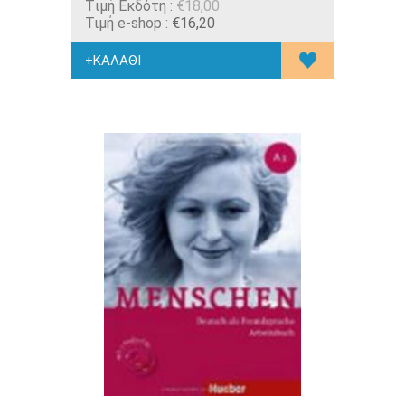
Tιμή Εκδότη :
€18,00
Τιμή e-shop :
€16,20