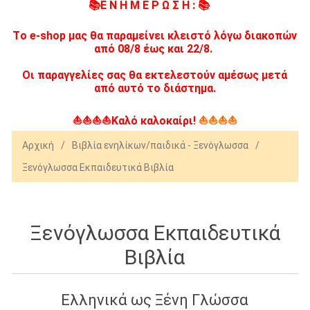
📚Ε Ν Η Μ Ε Ρ Ω Σ Η : 📚
Tο e-shop μας θα παραμείνει κλειστό λόγω διακοπών
από 08/8 έως και 22/8.
Οι παραγγελίες σας θα εκτελεστούν αμέσως μετά
από αυτό το διάστημα.
⛵⛵⛵⛵Καλό καλοκαίρι!
⛵⛵⛵⛵
Αρχική
/
Βιβλία ενηλίκων/παιδικά - Ξενόγλωσσα
/
Ξενόγλωσσα Εκπαιδευτικά Βιβλία
Ξενόγλωσσα Εκπαιδευτικά
Βιβλία
Ελληνικά ως Ξένη Γλώσσα