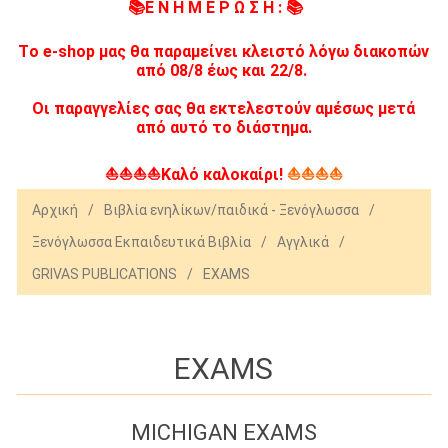
📚Ε Ν Η Μ Ε Ρ Ω Σ Η : 📚
Tο e-shop μας θα παραμείνει κλειστό λόγω διακοπών
από 08/8 έως και 22/8.
Οι παραγγελίες σας θα εκτελεστούν αμέσως μετά
από αυτό το διάστημα.
⛵⛵⛵⛵Καλό καλοκαίρι!
⛵⛵⛵⛵
Αρχική
/
Βιβλία ενηλίκων/παιδικά - Ξενόγλωσσα
/
Ξενόγλωσσα Εκπαιδευτικά Βιβλία
/
Αγγλικά
/
GRIVAS PUBLICATIONS
/
EXAMS
EXAMS
MICHIGAN EXAMS