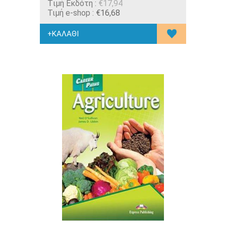
Tιμή Εκδότη :
€17,94
Τιμή e-shop :
€16,68