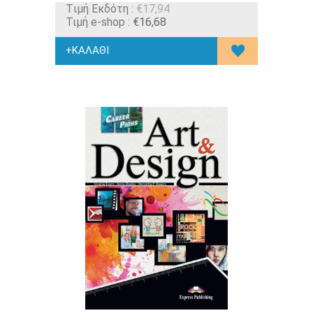
Tιμή Εκδότη :
€17,94
Τιμή e-shop :
€16,68