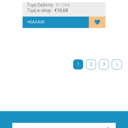
Tιμή Εκδότη :
€17,94
Τιμή e-shop :
€16,68
1
2
3