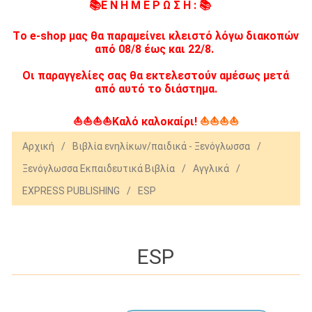
📚Ε Ν Η Μ Ε Ρ Ω Σ Η : 📚
Tο e-shop μας θα παραμείνει κλειστό λόγω διακοπών
από 08/8 έως και 22/8.
Οι παραγγελίες σας θα εκτελεστούν αμέσως μετά
από αυτό το διάστημα.
⛵⛵⛵⛵Καλό καλοκαίρι!
⛵⛵⛵⛵
Αρχική
/
Βιβλία ενηλίκων/παιδικά - Ξενόγλωσσα
/
Ξενόγλωσσα Εκπαιδευτικά Βιβλία
/
Αγγλικά
/
EXPRESS PUBLISHING
/
ESP
ESP