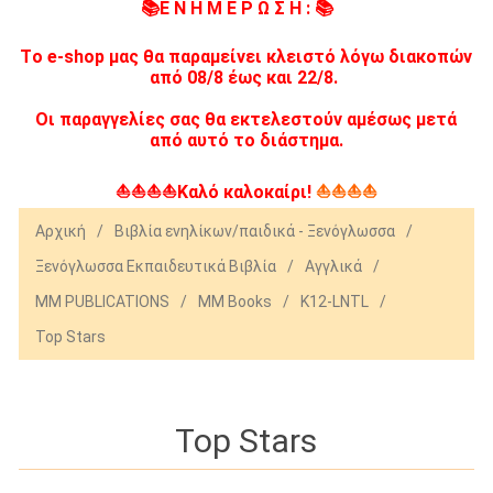
📚Ε Ν Η Μ Ε Ρ Ω Σ Η : 📚
Tο e-shop μας θα παραμείνει κλειστό λόγω διακοπών
από 08/8 έως και 22/8.
Οι παραγγελίες σας θα εκτελεστούν αμέσως μετά
από αυτό το διάστημα.
⛵⛵⛵⛵Καλό καλοκαίρι!
⛵⛵⛵⛵
Αρχική
/
Βιβλία ενηλίκων/παιδικά - Ξενόγλωσσα
/
Ξενόγλωσσα Εκπαιδευτικά Βιβλία
/
Αγγλικά
/
MM PUBLICATIONS
/
MM Books
/
K12-LNTL
/
Top Stars
Top Stars