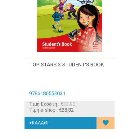
TOP STARS 3 STUDENT'S BOOK
9786180553031
Tιμή Εκδότη :
€33,90
Τιμή e-shop :
€28,82