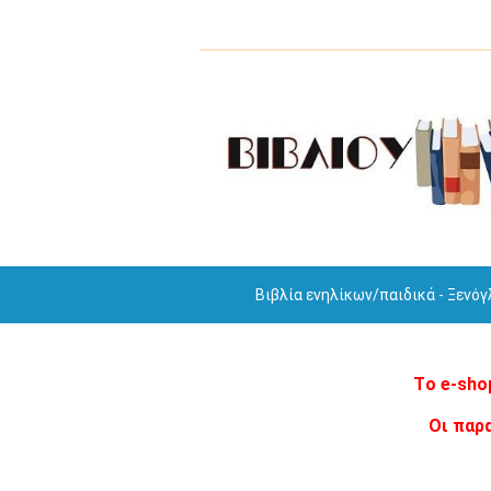
Βιβλία ενηλίκων/παιδικά - Ξενό
Tο e-sho
Οι παρ