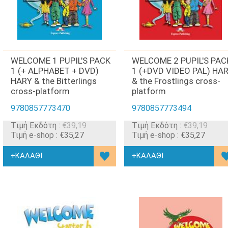
WELCOME 1 PUPIL'S PACK
WELCOME 2 PUPIL'S PAC
1 (+ ALPHABET + DVD)
1 (+DVD VIDEO PAL) HA
HARY & the Bitterlings
& the Frostlings cross-
cross-platform
platform
9780857773470
9780857773494
Tιμή Εκδότη :
€39,19
Tιμή Εκδότη :
€39,19
Τιμή e-shop :
€35,27
Τιμή e-shop :
€35,27