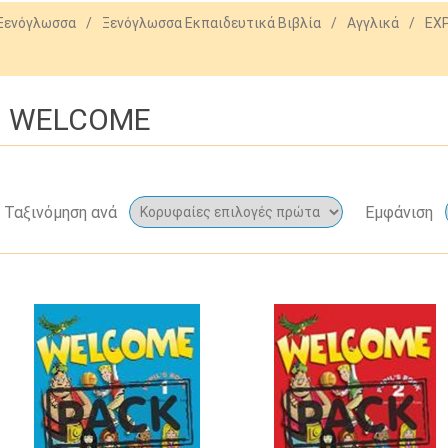
 Ξενόγλωσσα
/
Ξενόγλωσσα Εκπαιδευτικά Βιβλία
/
Αγγλικά
/
EX
WELCOME
Ταξινόμηση ανά
Εμφάνιση