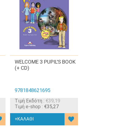
WELCOME 3 PUPIL'S BOOK
(+ CD)
9781848621695
Tιμή Εκδότη :
€39,19
Τιμή e-shop :
€35,27