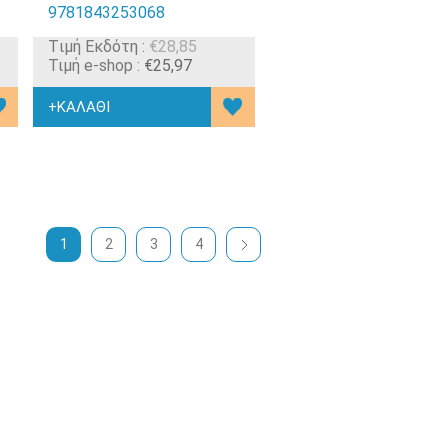
9781843253068
Tιμή Εκδότη :
€28,85
Τιμή e-shop :
€25,97
1
2
3
4