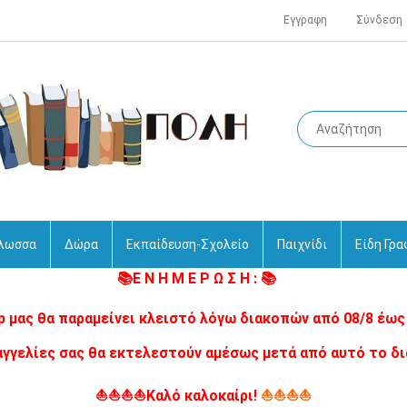
Εγγραφη
Σύνδεση
γλωσσα
Δώρα
Εκπαίδευση-Σχολείο
Παιχνίδι
Είδη Γρα
📚Ε Ν Η Μ Ε Ρ Ω Σ Η : 📚
p μας θα παραμείνει κλειστό λόγω διακοπών από 08/8 έως 
αγγελίες σας θα εκτελεστούν αμέσως μετά από αυτό το δι
⛵⛵⛵⛵Καλό καλοκαίρι!
⛵⛵⛵⛵