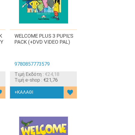
K
WELCOME PLUS 3 PUPIL'S
RY
PACK (+DVD VIDEO PAL)
9780857773579
Tιμή Εκδότη :
€24,18
Τιμή e-shop :
€21,76