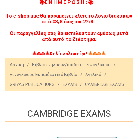
📚Ε Ν Η Μ Ε Ρ Ω Σ Η : 📚
Tο e-shop μας θα παραμείνει κλειστό λόγω διακοπών
από 08/8 έως και 22/8.
Οι παραγγελίες σας θα εκτελεστούν αμέσως μετά
από αυτό το διάστημα.
⛵⛵⛵⛵Καλό καλοκαίρι!
⛵⛵⛵⛵
Αρχική
/
Βιβλία ενηλίκων/παιδικά - Ξενόγλωσσα
/
Ξενόγλωσσα Εκπαιδευτικά Βιβλία
/
Αγγλικά
/
GRIVAS PUBLICATIONS
/
EXAMS
/
CAMBRIDGE EXAMS
CAMBRIDGE EXAMS