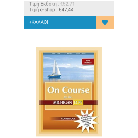
Tιμή Εκδότη :
€52,71
Τιμή e-shop :
€47,44