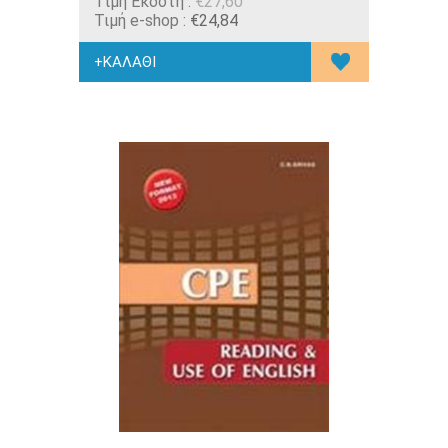
Tιμή Εκδότη :
€27,60
Τιμή e-shop :
€24,84