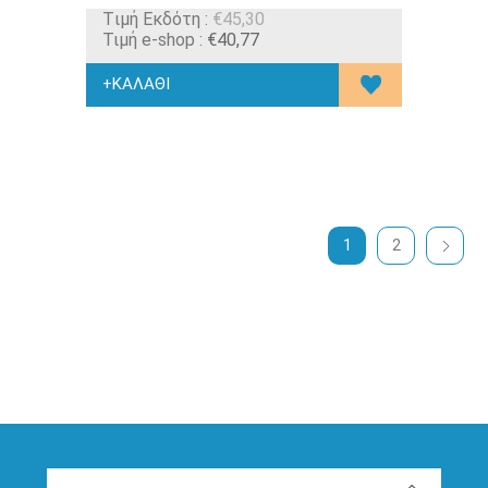
Tιμή Εκδότη :
€45,30
Τιμή e-shop :
€40,77
1
2