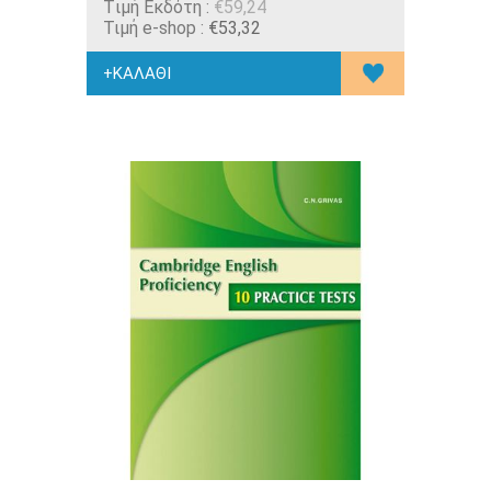
Tιμή Εκδότη :
€59,24
Τιμή e-shop :
€53,32