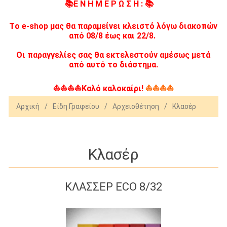
📚Ε Ν Η Μ Ε Ρ Ω Σ Η : 📚
Tο e-shop μας θα παραμείνει κλειστό λόγω διακοπών
από 08/8 έως και 22/8.
Οι παραγγελίες σας θα εκτελεστούν αμέσως μετά
από αυτό το διάστημα.
⛵⛵⛵⛵Καλό καλοκαίρι!
⛵⛵⛵⛵
Αρχική
/
Είδη Γραφείου
/
Αρχειοθέτηση
/
Κλασέρ
Κλασέρ
ΚΛΑΣΣΕΡ ECO 8/32