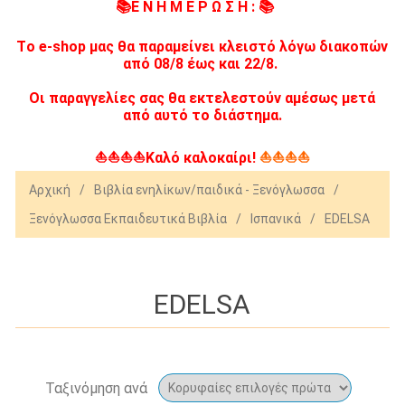
📚Ε Ν Η Μ Ε Ρ Ω Σ Η : 📚
Tο e-shop μας θα παραμείνει κλειστό λόγω διακοπών
από 08/8 έως και 22/8.
Οι παραγγελίες σας θα εκτελεστούν αμέσως μετά
από αυτό το διάστημα.
⛵⛵⛵⛵Καλό καλοκαίρι!
⛵⛵⛵⛵
Αρχική
/
Βιβλία ενηλίκων/παιδικά - Ξενόγλωσσα
/
Ξενόγλωσσα Εκπαιδευτικά Βιβλία
/
Ισπανικά
/
EDELSA
EDELSA
Ταξινόμηση ανά