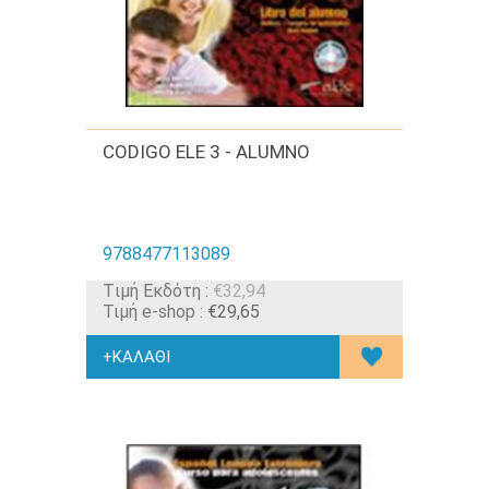
CODIGO ELE 3 - ALUMNO
9788477113089
Tιμή Εκδότη :
€32,94
Τιμή e-shop :
€29,65