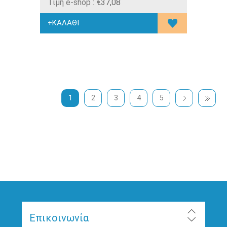
Τιμή e-shop :
€37,08
1
2
3
4
5
Επικοινωνία