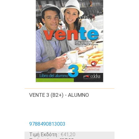
VENTE 3 (B2+) - ALUMNO
9788490813003
Tιμή Εκδότη :
€41,20