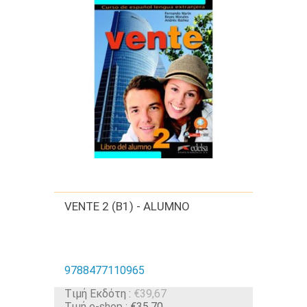
VENTE 2 (B1) - ALUMNO
9788477110965
Tιμή Εκδότη :
€39,67
Τιμή e-shop :
€35,70