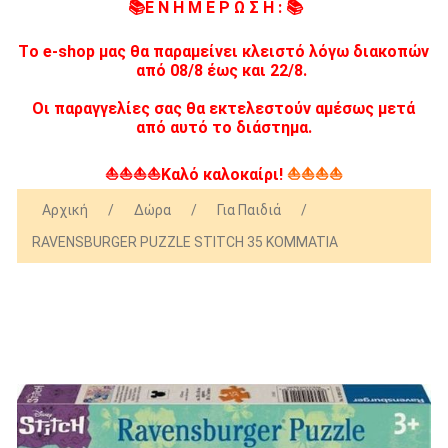
📚Ε Ν Η Μ Ε Ρ Ω Σ Η : 📚
Tο e-shop μας θα παραμείνει κλειστό λόγω διακοπών
από 08/8 έως και 22/8.
Οι παραγγελίες σας θα εκτελεστούν αμέσως μετά
από αυτό το διάστημα.
⛵⛵⛵⛵Καλό καλοκαίρι!
⛵⛵⛵⛵
Αρχική
/
Δώρα
/
Για Παιδιά
/
RAVENSBURGER PUZZLE STITCH 35 KOMMATIA