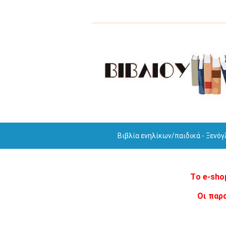
Βιβλία ενηλίκων/παιδικά - Ξενό
Tο e-sho
Οι παρ