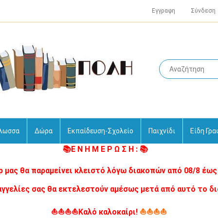
Εγγραφη
Σύνδεση
γλωσσα
Δώρα
Εκπαίδευση-Σχολείο
Παιχνίδι
Είδη Γρα
📚Ε Ν Η Μ Ε Ρ Ω Σ Η : 📚
p μας θα παραμείνει κλειστό λόγω διακοπών από 08/8 έως 
αγγελίες σας θα εκτελεστούν αμέσως μετά από αυτό το δι
⛵⛵⛵⛵Καλό καλοκαίρι!
⛵⛵⛵⛵