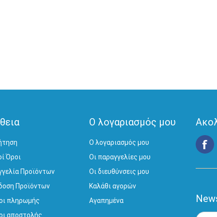
θεια
Ο λογαριασμός μου
Ακο
ήτηση
Ο λογαριασμός μου
οί Όροι
Οι παραγγελίες μου
γγελία Προϊόντων
Οι διευθύνσεις μου
δοση Προϊόντων
Καλάθι αγορών
News
οι πληρωμής
Αγαπημένα
οι αποστολής