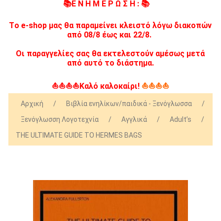
📚Ε Ν Η Μ Ε Ρ Ω Σ Η : 📚
Tο e-shop μας θα παραμείνει κλειστό λόγω διακοπών
από 08/8 έως και 22/8.
Οι παραγγελίες σας θα εκτελεστούν αμέσως μετά
από αυτό το διάστημα.
⛵⛵⛵⛵Καλό καλοκαίρι!
⛵⛵⛵⛵
Αρχική
/
Βιβλία ενηλίκων/παιδικά - Ξενόγλωσσα
/
Ξενόγλωσση Λογοτεχνία
/
Αγγλικά
/
Adult’s
/
THE ULTIMATE GUIDE TO HERMES BAGS