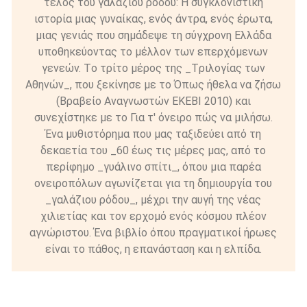
τελος του γαλάζιου ρόδου: H συγκλονιστική
ιστορία μιας γυναίκας, ενός άντρα, ενός έρωτα,
μιας γενιάς που σημάδεψε τη σύγχρονη Eλλάδα
υποθηκεύοντας το μέλλον των επερχόμενων
γενεών. Tο τρίτο μέρος της _Tριλογίας των
Aθηνών_, που ξεκίνησε με το Όπως ήθελα να ζήσω
(Bραβείο Aναγνωστών EKEBI 2010) και
συνεχίστηκε με το Για τ' όνειρο πώς να μιλήσω.
Ένα μυθιστόρημα που μας ταξιδεύει από τη
δεκαετία του _60 έως τις μέρες μας, από το
περίφημο _γυάλινο σπίτι_, όπου μια παρέα
ονειροπόλων αγωνίζεται για τη δημιουργία του
_γαλάζιου ρόδου_, μέχρι την αυγή της νέας
χιλιετίας και τον ερχομό ενός κόσμου πλέον
αγνώριστου. Ένα βιβλίο όπου πραγματικοί ήρωες
είναι το πάθος, η επανάσταση και η ελπίδα.