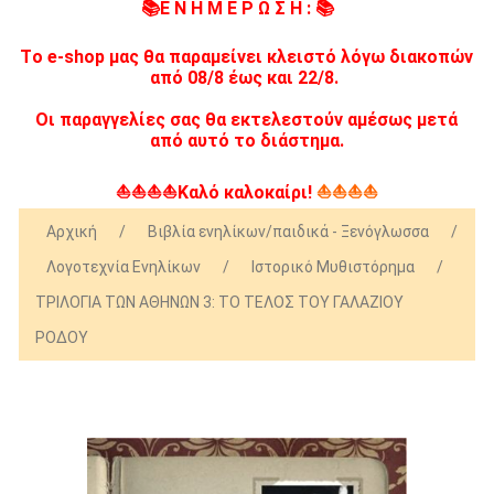
📚Ε Ν Η Μ Ε Ρ Ω Σ Η : 📚
Tο e-shop μας θα παραμείνει κλειστό λόγω διακοπών
από 08/8 έως και 22/8.
Οι παραγγελίες σας θα εκτελεστούν αμέσως μετά
από αυτό το διάστημα.
⛵⛵⛵⛵Καλό καλοκαίρι!
⛵⛵⛵⛵
Αρχική
/
Βιβλία ενηλίκων/παιδικά - Ξενόγλωσσα
/
Λογοτεχνία Ενηλίκων
/
Ιστορικό Μυθιστόρημα
/
ΤΡΙΛΟΓΙΑ ΤΩΝ ΑΘΗΝΩΝ 3: ΤΟ ΤΕΛΟΣ ΤΟΥ ΓΑΛΑΖΙΟΥ
ΡΟΔΟΥ